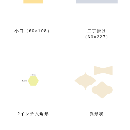
小口（60×108）
二丁掛け
（60×227）
2インチ六角形
異形状