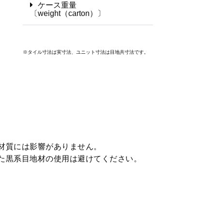
ケース重量
〔weight（carton）〕
※タイル寸法は実寸法、ユニット寸法は目地共寸法です。
材質には影響がありません。
た黒系目地材の使用は避けてください。