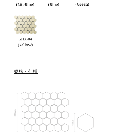
(Green)
(LiteBlue)
(Blue)
GHX-04
(Yellow)
規格・仕様