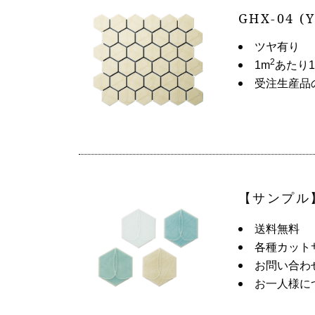
GHX-04 (
ツヤ有り
2
1m
あたり1
受注生産品
【サンプル
送料無料
各種カット
お問い合わ
お一人様に