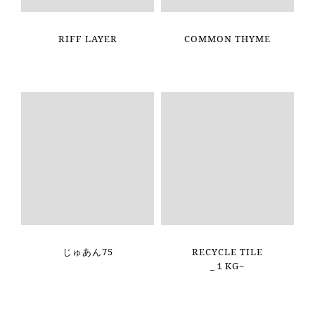
RIFF LAYER
COMMON THYME
じゅあん75
RECYCLE TILE
_１KG~