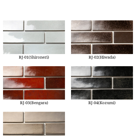
RJ-01(Shironeri)
RJ-02(Hiwada)
RJ-03(Bengara)
RJ-04(Kozumi)